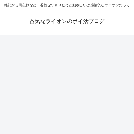
雑記から備忘録など 呑気なつもりだけど動物占いは感情的なライオンだって
呑気なライオンのポイ活ブログ