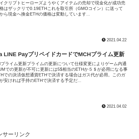
イクリプトヒーローズようやくアイテムの売却で現金化が成功売
格はザックリで0.19ETHこれを取引所（GMOコイン）に送って
Hから現金へ換金ETHの価格は変動しています...
2021.04.22
sa LINE PayプリペイドカードでMCHプライム更新
Hプライム更新プライムの更新について仕様変更によりゲーム内通
UMでの更新が不可に更新には5$相当のETHか５＄が必用になる事
THでの決済仮想通貨ETHで決済する場合はガス代が必用。このガ
が安ければ手持のETHで決済する予定だ...
2021.04.02
ンサーリンク