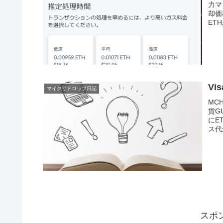
力マ
却価
ET
Vi
マイクリドロップ日記
MC
貨G
にE
ス代
スポ