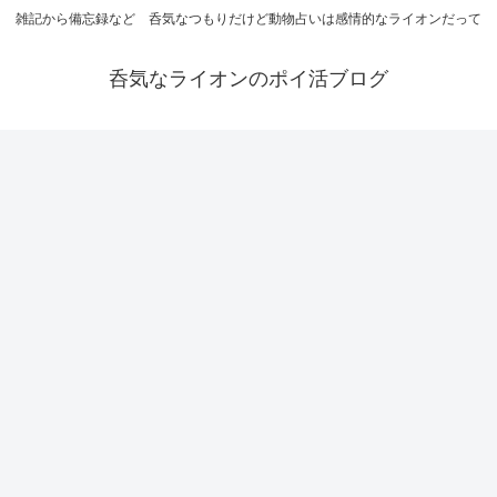
雑記から備忘録など 呑気なつもりだけど動物占いは感情的なライオンだって
呑気なライオンのポイ活ブログ