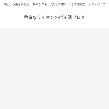
雑記から備忘録など 呑気なつもりだけど動物占いは感情的なライオンだって
呑気なライオンのポイ活ブログ