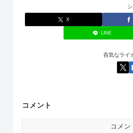
シ
X
LINE
呑気なライ
コメント
コメン