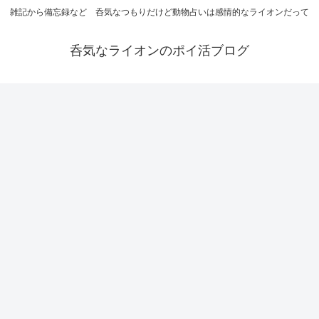
雑記から備忘録など 呑気なつもりだけど動物占いは感情的なライオンだって
呑気なライオンのポイ活ブログ