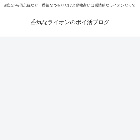
雑記から備忘録など 呑気なつもりだけど動物占いは感情的なライオンだって
呑気なライオンのポイ活ブログ