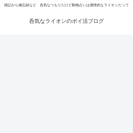
雑記から備忘録など 呑気なつもりだけど動物占いは感情的なライオンだって
呑気なライオンのポイ活ブログ