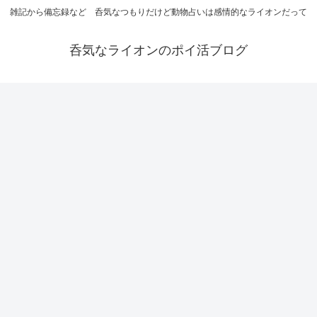
雑記から備忘録など 呑気なつもりだけど動物占いは感情的なライオンだって
呑気なライオンのポイ活ブログ