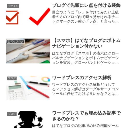
いライオ35記事目で気付きました・・・
ブログで先頭にレ点を付ける装飾
デザイン
パーマリンクの設定を「...
目立つように「レ」を付けてみたい上級
者の方のブログ内で時々見かけれるチエ
ックマークのレ確か「レ点」と言った様
な気が・・・ワードプレス始めてから機
能の説明探す為にブログ巡回する機会が
多くレ点上手く使っていると、見た目も
良いし分かりやすい気がし...
【スマホ】はてなブログにボトム
はてなブログ
ナビゲーション付かない
はてなブログ【スマホ】の表示にグロー
バルナビゲーションとボトムナビゲーシ
ョンを実装、グローバルナビゲーション
はスライド式にしたが、ボトムナビゲー
ションはレスポンシブ設定の為？カスタ
マイズ不可
ワードプレスのアクセス解析
ブログ
ワードプレスのアクセス解析どうして
る？アクセス解析はグーグルサーチコン
ソールに任せておけば良いかな？とは思
っていたが、はてなブログとかのアクセ
ス解析結果みていると、グーグル以外も
30％ぐらい他からの検索がある。ダッシ
ュボード確認してもアクセ...
ワードプレスでも埋め込み記事で
ブログ
きるのかな？
はてなブログの記事埋め込み機能ゲーム