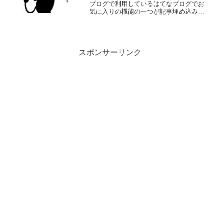
ブログで利用しているはてなブログでお
気に入りの機能の一つが記事埋め込みの
機能他の記事やサイト紹介する時など仕
上がりの見栄えが良い（気がする）先日
書いた記事をはてなブログの記事埋め込
みにしてみた、文字だけの...
スポンサーリンク